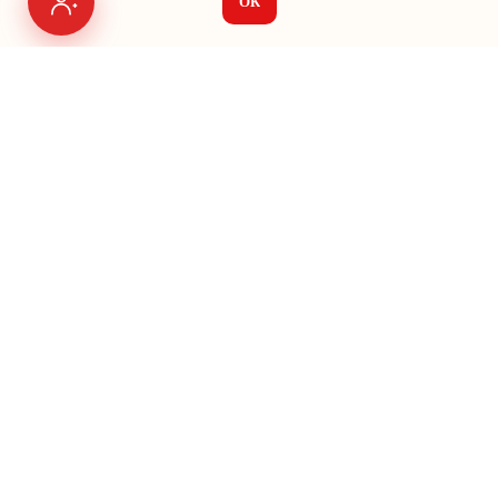
ОК
Я на связи
Меню
О нас
Seo
Яндекс Директ
Vk Ads
Google Ads
Авито
Кейсы
Создание сайтов