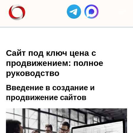
Сайт под ключ цена с
продвижением: полное
руководство
Введение в создание и
продвижение сайтов
ЯНДЕКС
АС
КЕЙСЫ
ОТЗЫВЫ
GOOGLE
ЯНДЕКС
ДИРЕКТ
СОЗДАНИЕ
БИЗНЕС
ADS
САЙТОВ
SEO