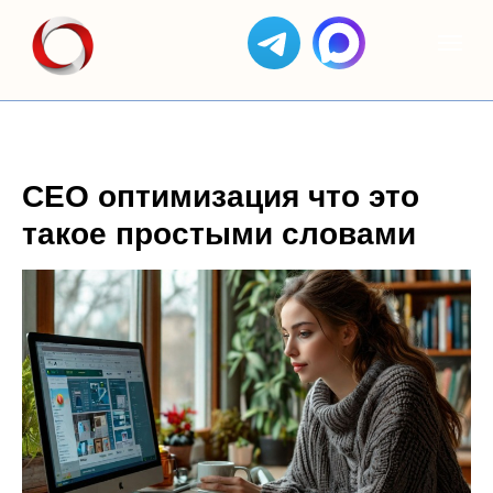
СЕО оптимизация что это
такое простыми словами
ЯНДЕКС
АС
КЕЙСЫ
ОТЗЫВЫ
GOOGLE
ЯНДЕКС
ДИРЕКТ
СОЗДАНИЕ
БИЗНЕС
ADS
САЙТОВ
SEO