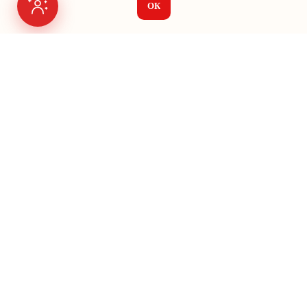
ОК
Я на связи
Меню
О нас
Seo
Яндекс Директ
Vk Ads
Google Ads
Авито
Кейсы
Создание сайтов