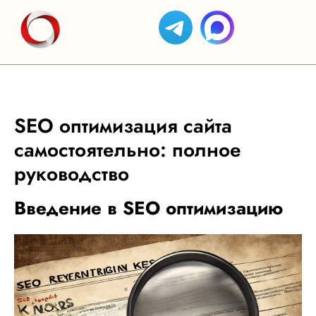
SEO оптимизация сайта
самостоятельно: полное
руководство
Введение в SEO оптимизацию
ЯНДЕКС
АС
КЕЙСЫ
ОТЗЫВЫ
GOOGLE
ЯНДЕКС
ДИРЕКТ
СОЗДАНИЕ
БИЗНЕС
ADS
САЙТОВ
SEO