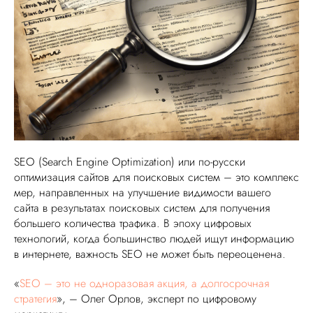
VK ADS
АВИТО
SEO (Search Engine Optimization) или по-русски
оптимизация сайтов для поисковых систем – это комплекс
мер, направленных на улучшение видимости вашего
сайта в результатах поисковых систем для получения
большего количества трафика. В эпоху цифровых
технологий, когда большинство людей ищут информацию
в интернете, важность SEO не может быть переоценена.
«
SEO – это не одноразовая акция, а долгосрочная
стратегия
», – Олег Орлов, эксперт по цифровому