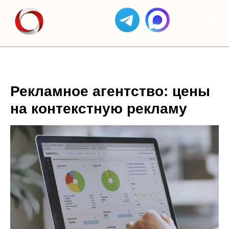
Рекламное агентство: цены
на контекстную рекламу
ЯНДЕКС
АС
КЕЙСЫ
ОТЗЫВЫ
GOOGLE
ЯНДЕКС
ДИРЕКТ
СОЗДАНИЕ
БИЗНЕС
ADS
САЙТОВ
SEO