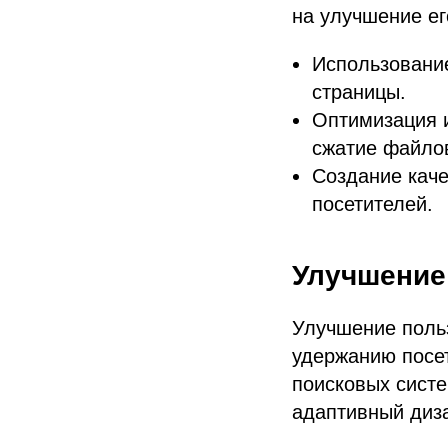
на улучшение ег
Использование
страницы.
Оптимизация и
сжатие файлов
Создание каче
посетителей.
Улучшение
Улучшение польз
удержанию посет
поисковых систе
адаптивный диза