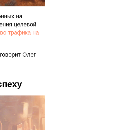
енных на
чения целевой
тво трафика на
 говорит Олег
спеху