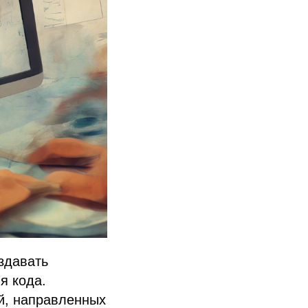
здавать
я кода.
й, направленных