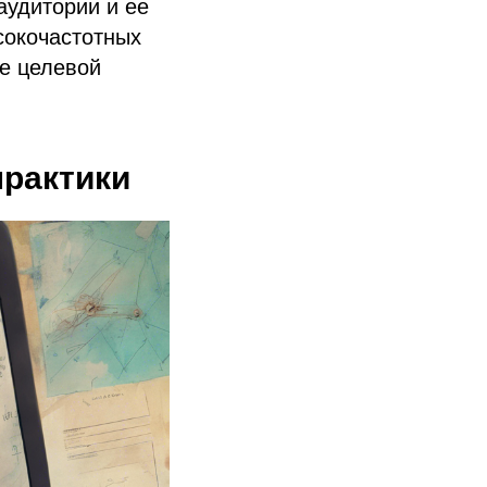
аудитории и ее
сокочастотных
ее целевой
практики