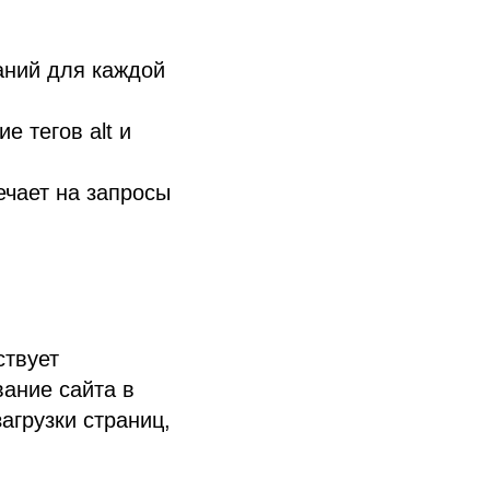
аний для каждой
 тегов alt и
ечает на запросы
ствует
вание сайта в
агрузки страниц,