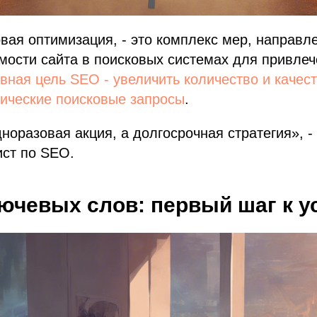
вая оптимизация, - это комплекс мер, направл
мости сайта в поисковых системах для привле
вная цель SEO - увеличить количество и качес
нические поисковые запросы
.
дноразовая акция, а долгосрочная стратегия», -
ист по SEO.
ючевых слов: первый шаг к у