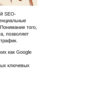
ой SEO-
тенциальные
 Понимание того,
а, позволяет
 трафик.
их как Google
мых ключевых