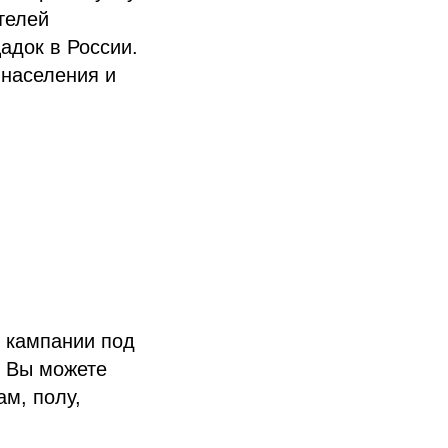
телей
адок в России.
 населения и
е кампании под
. Вы можете
ам, полу,