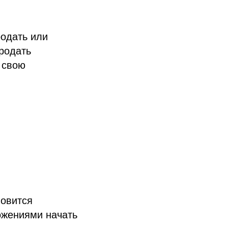
родать или
родать
 свою
новится
ожениями начать