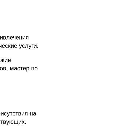
ривлечения
еские услуги.
окие
ов, мастер по
исутствия на
ствующих.