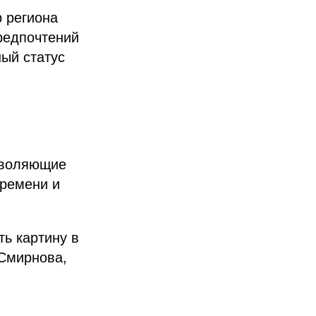
 региона
редпочтений
ый статус
зволяющие
времени и
ть картину в
 Смирнова,