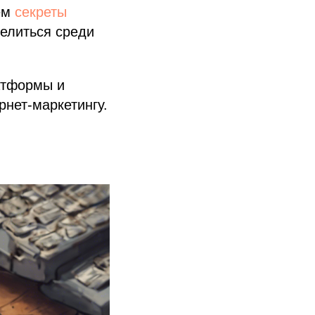
оем
секреты
делиться среди
атформы и
рнет-маркетингу.