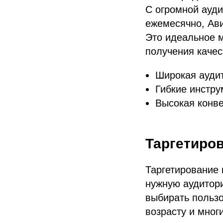
С огромной ауд
ежемесячно, Ав
Это идеальное м
получения качес
Широкая ауди
Гибкие инстру
Высокая конв
Таргетиро
Таргетирование 
нужную аудитор
выбирать пользо
возрасту и мног