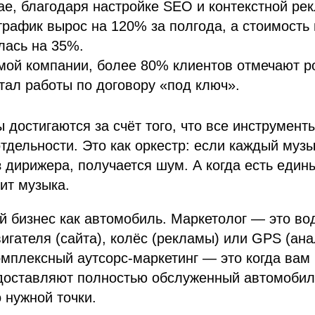
ае, благодаря настройке SEO и контекстной ре
трафик вырос на 120% за полгода, а стоимость
лась на 35%.
мой компании, более 80% клиентов отмечают р
тал работы по договору «под ключ».
ы достигаются за счёт того, что все инструмент
отдельности. Это как оркестр: если каждый музы
 дирижера, получается шум. А когда есть един
ит музыка.
й бизнес как автомобиль. Маркетолог — это во
игателя (сайта), колёс (рекламы) или GPS (ана
омплексный аутсорс-маркетинг — это когда вам
доставляют полностью обслуженный автомобиль
о нужной точки.