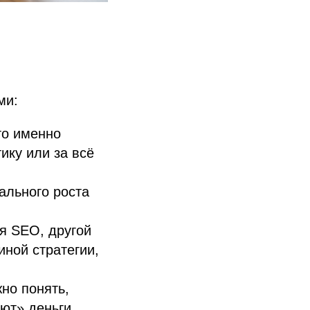
ми:
то именно
ику или за всё
ального роста
я SEO, другой
иной стратегии,
но понять,
ют» деньги.