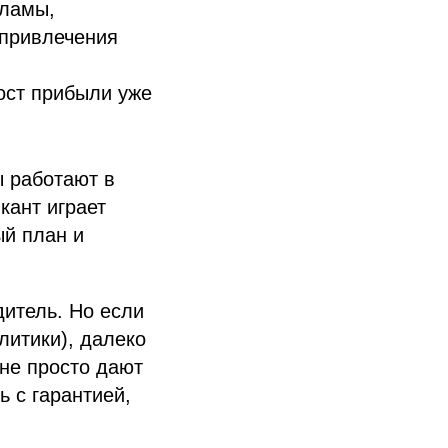
кламы,
 привлечения
ост прибыли уже
ы работают в
кант играет
ый план и
дитель. Но если
литики), далеко
 не просто дают
 с гарантией,