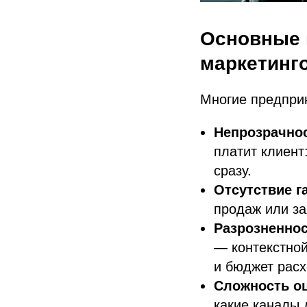
Основные 
маркетинго
Многие предпри
Непрозрачнос
платит клиент
сразу.
Отсутствие г
продаж или за
Разрозненнос
— контекстной
и бюджет рас
Сложность оц
какие каналы 