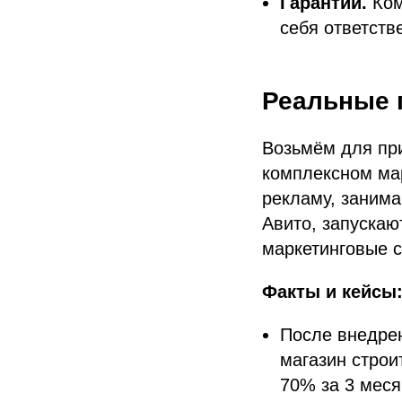
Гарантии.
Ком
себя ответстве
Реальные 
Возьмём для пр
комплексном мар
рекламу, заним
Авито, запуска
маркетинговые с
Факты и кейсы
После внедрен
магазин строи
70% за 3 меся