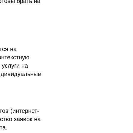
отовы брать на
тся на
онтекстную
 услуги на
индивидуальные
тов (интернет-
ство заявок на
та.