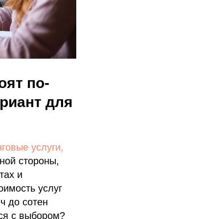
оят по-
риант для
говые услуги,
дной стороны,
тах и
оимость услуг
ч до сотен
ься с выбором?