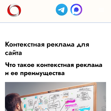
Контекстная реклама для
сайта
Что такое контекстная реклама
и ее преимущества
ЯНДЕКС
АС
КЕЙСЫ
ОТЗЫВЫ
GOOGLE
ЯНДЕКС
ДИРЕКТ
СОЗДАНИЕ
БИЗНЕС
ADS
САЙТОВ
SEO