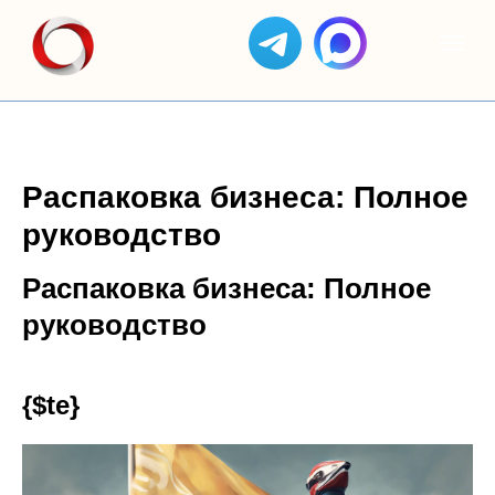
Распаковка бизнеса: Полное
руководство
Распаковка бизнеса: Полное
руководство
{$te}
ЯНДЕКС
АС
КЕЙСЫ
ОТЗЫВЫ
GOOGLE
ЯНДЕКС
ДИРЕКТ
СОЗДАНИЕ
БИЗНЕС
ADS
САЙТОВ
SEO