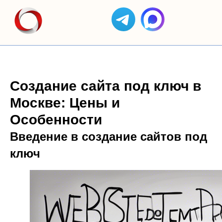
Создание сайта под ключ в
Москве: Цены и
Особенности
Введение в создание сайтов под
ключ
ЯНДЕКС
АС
КЕЙСЫ
ОТЗЫВЫ
GOOGLE
ЯНДЕКС
ДИРЕКТ
СОЗДАНИЕ
БИЗНЕС
ADS
САЙТОВ
SEO