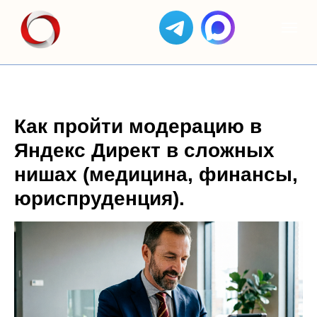
Как пройти модерацию в
Яндекс Директ в сложных
нишах (медицина, финансы,
юриспруденция).
ЯНДЕКС
АС
КЕЙСЫ
ОТЗЫВЫ
GOOGLE
ЯНДЕКС
ДИРЕКТ
СОЗДАНИЕ
БИЗНЕС
ADS
САЙТОВ
SEO