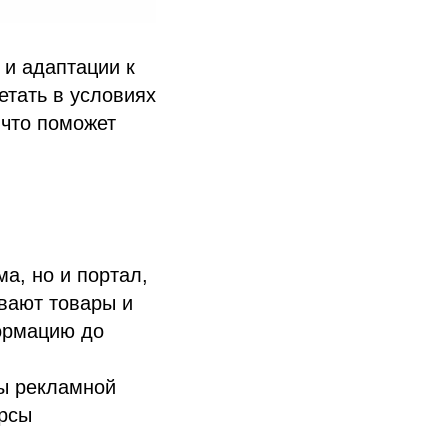
 и адаптации к
етать в условиях
, что поможет
ма, но и портал,
вают товары и
ормацию до
ры рекламной
урсы