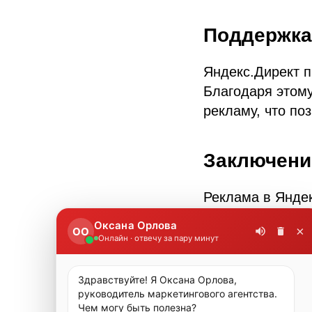
Поддержка
Яндекс.Директ 
Благодаря этому
рекламу, что по
Заключени
Реклама в Яндек
Яндекс.Директ п
Оксана Орлова
×
ОО
поддержку, спец
Онлайн · отвечу за пару минут
возможность про
достичь новых вы
Здравствуйте! Я Оксана Орлова, 
Яндекс.Директ п
руководитель маркетингового агентства. 
Чем могу быть полезна?