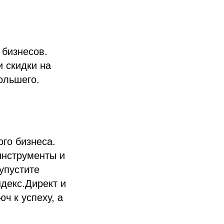
 бизнесов.
 скидки на
ольшего.
го бизнеса.
инструменты и
упустите
декс.Директ и
ч к успеху, а