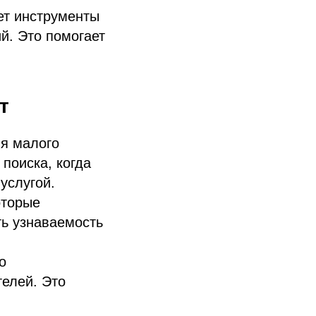
ет инструменты
й. Это помогает
т
ля малого
поиска, когда
услугой.
оторые
ь узнаваемость
о
елей. Это