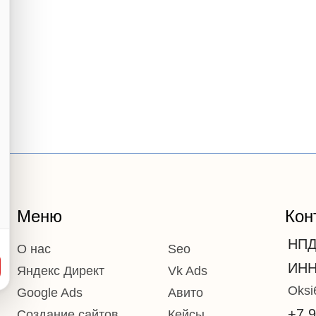
Меню
Кон
НПД
О нас
Seo
ИНН
Яндекс Директ
Vk Ads
Oksi
Google Ads
Авито
+7 9
Создание сайтов
Кейсы