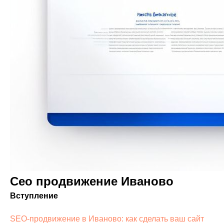
VK ADS
АВИТО
Сео продвижение Иваново
Вступление
SEO-продвижение в Иваново: как сделать ваш сайт