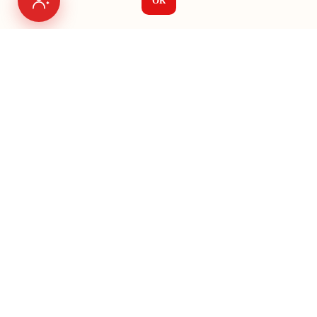
ОК
Я на связи
Меню
О нас
Seo
Яндекс Директ
Vk Ads
Google Ads
Авито
Кейсы
Создание сайтов