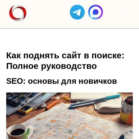
Как поднять сайт в поиске:
Полное руководство
SEO: основы для новичков
ЯНДЕКС
АС
КЕЙСЫ
ОТЗЫВЫ
GOOGLE
ЯНДЕКС
ДИРЕКТ
СОЗДАНИЕ
БИЗНЕС
ADS
САЙТОВ
SEO