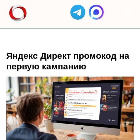
Яндекс Директ промокод на
первую кампанию
ЯНДЕКС
АС
КЕЙСЫ
ОТЗЫВЫ
GOOGLE
ЯНДЕКС
ДИРЕКТ
СОЗДАНИЕ
БИЗНЕС
ADS
САЙТОВ
SEO