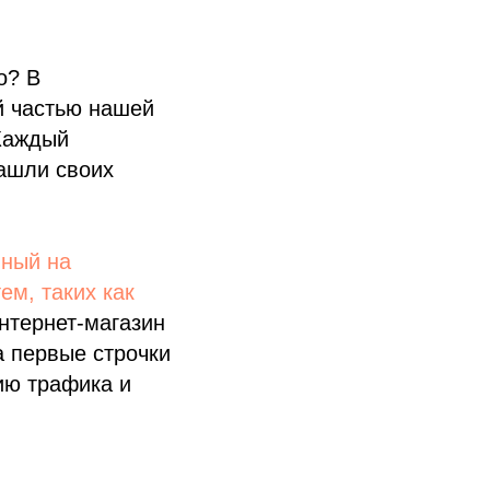
о? В
й частью нашей
 Каждый
нашли своих
нный на
ем, таких как
нтернет-магазин
а первые строчки
ию трафика и