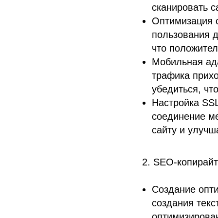
сканировать с
Оптимизация с
пользования д
что положител
Мобильная ада
трафика прих
убедиться, чт
Настройка SSL
соединение ме
сайту и улучш
2. SEO-копирайт
Создание опти
создания текс
оптимизирова