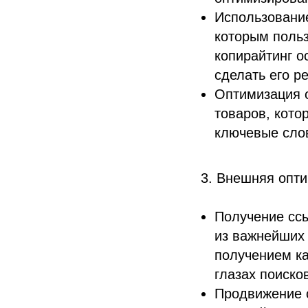
Использование
которым поль
копирайтинг о
сделать его р
Оптимизация 
товаров, кото
ключевые слов
3. Внешняя опти
Получение ссы
из важнейших
получением ка
глазах поиско
Продвижение с