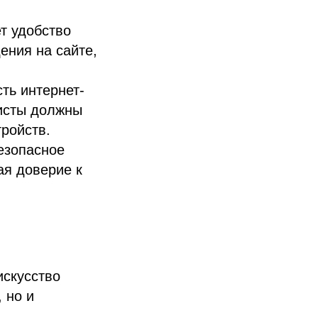
т удобство
ения на сайте,
ть интернет-
исты должны
тройств.
езопасное
ая доверие к
искусство
 но и