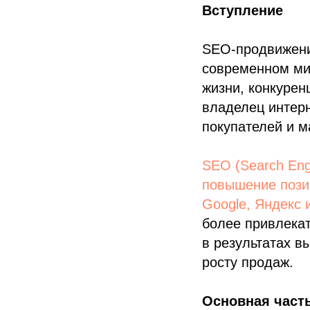
Вступление
SEO-продвижение
современном ми
жизни, конкурен
владелец интерн
покупателей и м
SEO (Search Eng
повышение позиц
Google, Яндекс и
более привлекат
в результатах в
росту продаж.
Основная част