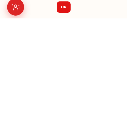
ОК
Я на связи
Меню
О нас
Seo
Яндекс Директ
Vk Ads
Google Ads
Авито
Кейсы
Создание сайтов