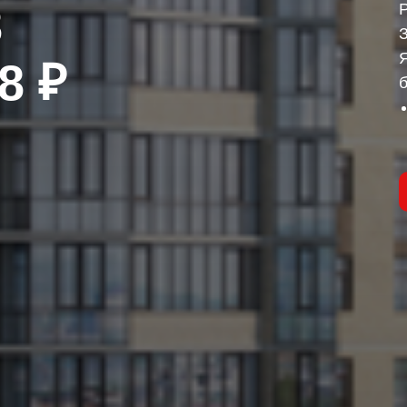
8
Я
8 ₽